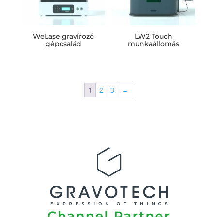
WeLase gravírozó
LW2 Touch
gépcsalád
munkaállomás
1
2
3
→