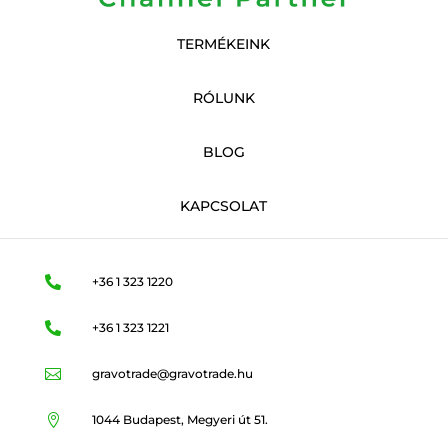
TERMÉKEINK
RÓLUNK
BLOG
KAPCSOLAT

+36 1 323 1220

+36 1 323 1221

gravotrade@gravotrade.hu

1044 Budapest, Megyeri út 51.