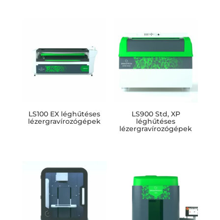
LS100 EX léghűtéses
LS900 Std, XP
lézergravírozógépek
léghűtéses
lézergravírozógépek