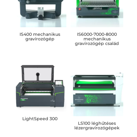
IS400 mechanikus
IS6000-7000-8000
gravírozógép
mechanikus
gravírozógép család
LightSpeed 300
LS100 léghűtéses
lézergravírozógépek