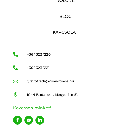
RÓLUNK
BLOG
KAPCSOLAT

+36 1 323 1220

+36 1 323 1221

gravotrade@gravotrade.hu

1044 Budapest, Megyeri út 51.
Kövessen minket!