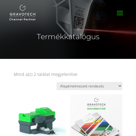
Termékkatalógus
Mind a(z) 2 találat megjelenítve