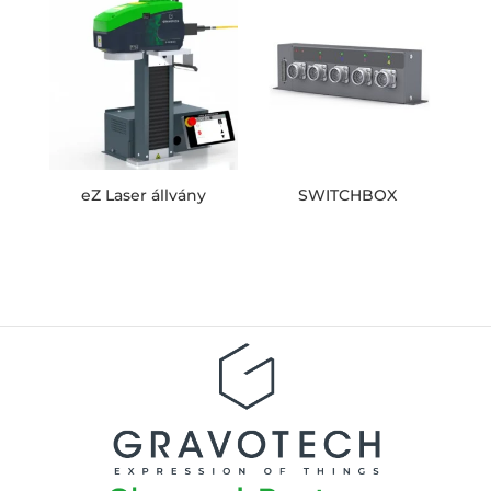
eZ Laser állvány
SWITCHBOX