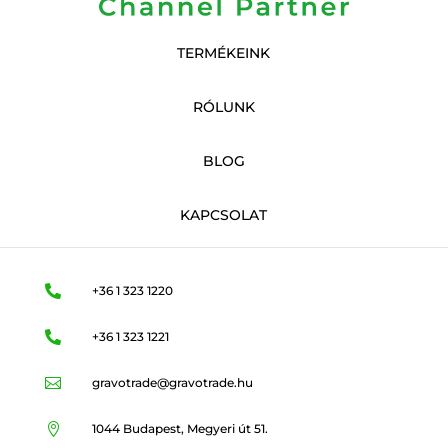
TERMÉKEINK
RÓLUNK
BLOG
KAPCSOLAT

+36 1 323 1220

+36 1 323 1221

gravotrade@gravotrade.hu

1044 Budapest, Megyeri út 51.