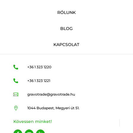
RÓLUNK
BLOG
KAPCSOLAT

+36 1 323 1220

+36 1 323 1221

gravotrade@gravotrade.hu

1044 Budapest, Megyeri út 51.
Kövessen minket!