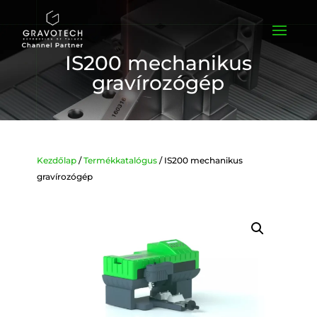
IS200 mechanikus
gravírozógép
Kezdőlap
/
Termékkatalógus
/ IS200 mechanikus
gravírozógép