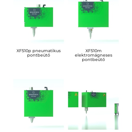
XF510p pneumatikus
XF510m
pontbeütő
elektromágneses
pontbeütő