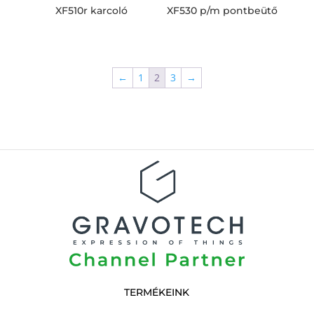
XF510r karcoló
XF530 p/m pontbeütő
←
1
2
3
→
TERMÉKEINK