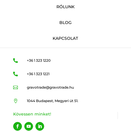
RÓLUNK
BLOG
KAPCSOLAT

+36 1 323 1220

+36 1 323 1221

gravotrade@gravotrade.hu

1044 Budapest, Megyeri út 51.
Kövessen minket!