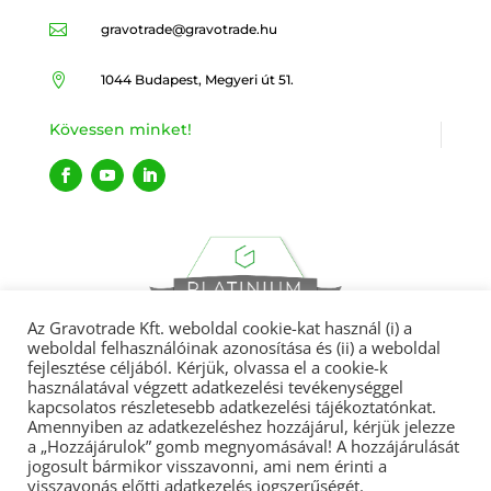

gravotrade@gravotrade.hu

1044 Budapest, Megyeri út 51.
Kövessen minket!
Az Gravotrade Kft. weboldal cookie-kat használ (i) a
weboldal felhasználóinak azonosítása és (ii) a weboldal
fejlesztése céljából. Kérjük, olvassa el a cookie-k
használatával végzett adatkezelési tevékenységgel
kapcsolatos részletesebb adatkezelési tájékoztatónkat.
Amennyiben az adatkezeléshez hozzájárul, kérjük jelezze
Gravotrade 2022 © Minden jog fenntartva.
a „Hozzájárulok” gomb megnyomásával! A hozzájárulását
jogosult bármikor visszavonni, ami nem érinti a
visszavonás előtti adatkezelés jogszerűségét.