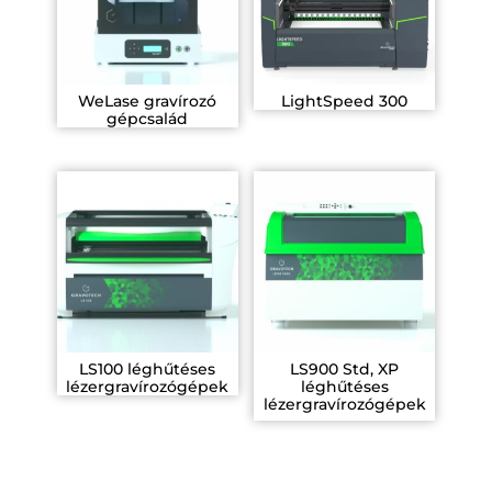
WeLase gravírozó
LightSpeed 300
gépcsalád
LS100 léghűtéses
LS900 Std, XP
lézergravírozógépek
léghűtéses
lézergravírozógépek