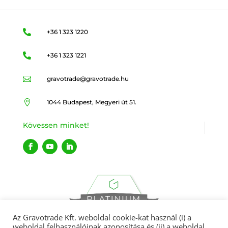

+36 1 323 1220

+36 1 323 1221

gravotrade@gravotrade.hu

1044 Budapest, Megyeri út 51.
Kövessen minket!
Az Gravotrade Kft. weboldal cookie-kat használ (i) a
weboldal felhasználóinak azonosítása és (ii) a weboldal