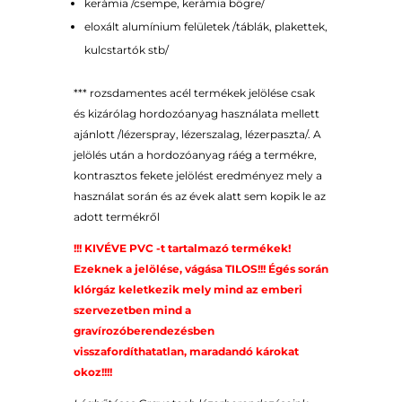
kerámia /csempe, kerámia bögre/
eloxált alumínium felületek /táblák, plakettek,
kulcstartók stb/
*** rozsdamentes acél termékek jelölése csak
és kizárólag hordozóanyag használata mellett
ajánlott /lézerspray, lézerszalag, lézerpaszta/. A
jelölés után a hordozóanyag ráég a termékre,
kontrasztos fekete jelölést eredményez mely a
használat során és az évek alatt sem kopik le az
adott termékről
!!! KIVÉVE PVC -t tartalmazó termékek!
Ezeknek a jelölése, vágása TILOS!!! Égés során
klórgáz keletkezik mely mind az emberi
szervezetben mind a
gravírozóberendezésben
visszafordíthatatlan, maradandó károkat
okoz!!!!