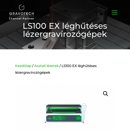
LS100 EX léghűtéses
lézergravírozógépek
Kezdőlap
/
Asztali lézerek
/ LS100 EX léghűtéses
lézergravírozógépek