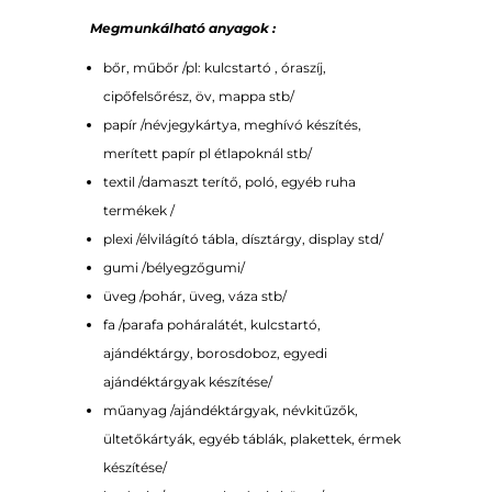
Megmunkálható anyagok :
bőr, műbőr /pl: kulcstartó , óraszíj,
cipőfelsőrész, öv, mappa stb/
papír /névjegykártya, meghívó készítés,
merített papír pl étlapoknál stb/
textil /damaszt terítő, poló, egyéb ruha
termékek /
plexi /élvilágító tábla, dísztárgy, display std/
gumi /bélyegzőgumi/
üveg /pohár, üveg, váza stb/
fa /parafa poháralátét, kulcstartó,
ajándéktárgy, borosdoboz, egyedi
ajándéktárgyak készítése/
műanyag /ajándéktárgyak, névkitűzők,
ültetőkártyák, egyéb táblák, plakettek, érmek
készítése/