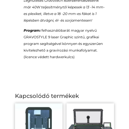
Léghűtéses Gravotech lézerberendezéseink
már 40W teljesítménytől képesek a 13 -14 mm-
es plexiket, illetve a 18 -20 mm-es fákat is
1
lépésben átvágni, él- és sorjamentesen
!
Program:
felhasználóbarát magyar nyelvű
GRAVOSTYLE 9 laser Graphic szintű, grafikai
program segítségével könnyen és egyszerűen
kivitelezhető a gravírozási munkafolyamat.
(licence védett hardwerkulcs)
Kapcsolódó termékek