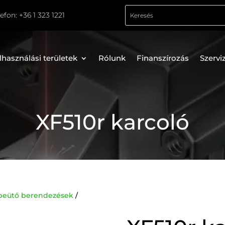
lefon:
+36 1 323 1221
lhasználási területek
Rólunk
Finanszírozás
Szervi
XF510r karcoló
ntbeütő berendezések
/