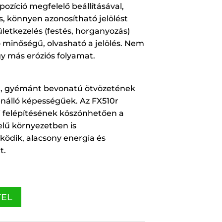
ozíció megfelelő beállításával,
s, könnyen azonosítható jelölést
ületkezelés (festés, horganyozás)
 minőségű, olvasható a jelölés. Nem
gy más eróziós folyamat.
k, gyémánt bevonatú ötvözetének
enálló képességűek. Az FX510r
i felépítésének köszönhetően a
elű környezetben is
dik, alacsony energia és
t.
TEL