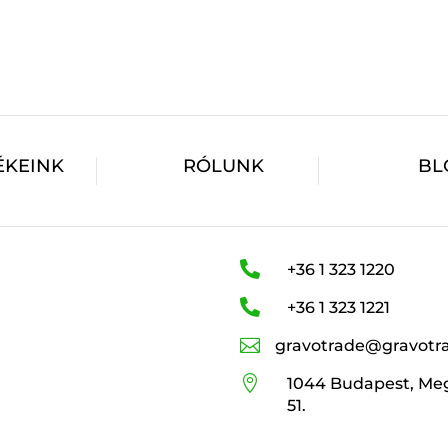
ÉKEINK
RÓLUNK
BL

+36 1 323 1220

+36 1 323 1221

gravotrade@gravotr

1044 Budapest, Meg
51.