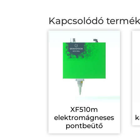
Kapcsolódó termé
XF510m
elektromágneses
k
pontbeütő