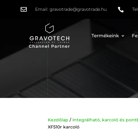

Email:
gravotrade@gravotrade.hu

Te
Termékeink
Fe
Kezdőlap
/
Integrálható, karcoló és po
XF510r karcoló