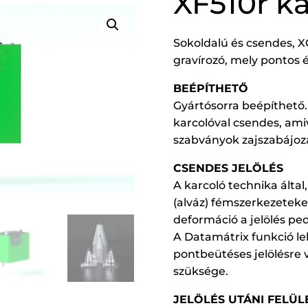
XF510r k
Sokoldalú és csendes, 
gravírozó, mely pontos 
BEÉPÍTHETŐ
Gyártósorra beépíthető. 
karcolóval csendes, ami
szabványok zajszabájozá
CSENDES JELÖLÉS
A karcoló technika által
(alváz) fémszerkezeteken
deformáció a jelölés ped
A Datamátrix funkció le
pontbeütéses jelölésre 
szüksége.
JELÖLÉS UTÁNI FELÜL