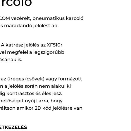
arcoló
XCOM vezérelt, pneumatikus karcoló
és maradandó jelölést ad.
Alkatrész jelölés az XF510r
vel megfelel a legszigorúbb
sának is.
, az üreges (csövek) vagy formázott
 a jelölés során nem alakul ki
ig kontrasztos és éles lesz.
hetőséget nyújt arra, hogy
váltson amikor 2D kód jelölésre van
ETKEZELÉS