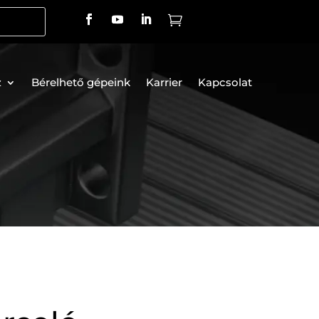

z
Bérelhető gépeink
Karrier
Kapcsolat