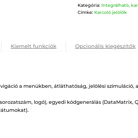
Kategória:
Integrálható, k
Címke:
Karcoló jelölők
Kiemelt funkciók
Opcionális kiegészítők
navigáció a menükben, átláthatóság, jelölési szimuláció
.
, sorozatszám, logó), egyedi kódgenerálás (DataMatrix, Q
 dátumokat).