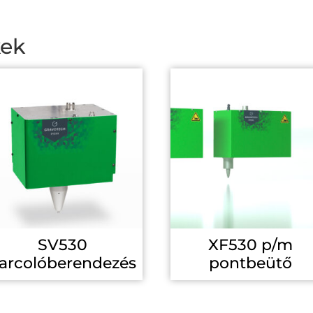
kek
SV530
XF530 p/m
arcolóberendezés
pontbeütő