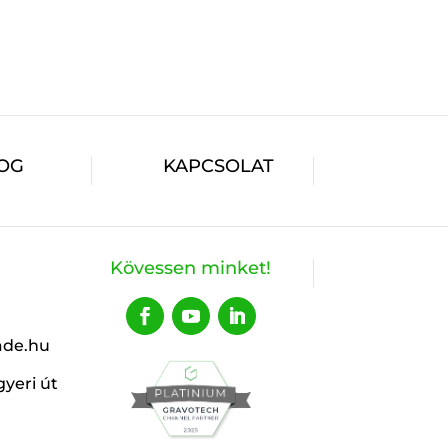
OG
KAPCSOLAT
Kövessen minket!
ade.hu
yeri út