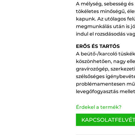
A mélység, sebesség és p
tökéletes minőségű, éle
kapunk. Az utólagos fel
megmunkálás után is jó
indul el rozsdásodás va
ERŐS ÉS TARTÓS
A beütő-/karcoló tüské
köszönhetően, nagy ell
gravírozógép, szerkezet
szélsőséges igénybevét
problémamentesen műkö
levegőfogyasztás mellet
Érdekel a termék?
KAPCSOLATFELVÉ