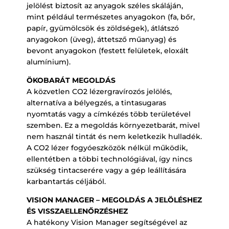
jelölést biztosít az anyagok széles skáláján,
mint például természetes anyagokon (fa, bőr,
papír, gyümölcsök és zöldségek), átlátszó
anyagokon (üveg), áttetsző műanyag) és
bevont anyagokon (festett felületek, eloxált
alumínium).
ÖKOBARÁT MEGOLDÁS
A közvetlen CO2 lézergravírozós jelölés,
alternatíva a bélyegzés, a tintasugaras
nyomtatás vagy a címkézés több területével
szemben. Ez a megoldás környezetbarát, mivel
nem használ tintát és nem keletkezik hulladék.
A CO2 lézer fogyóeszközök nélkül működik,
ellentétben a többi technológiával, így nincs
szükség tintacserére vagy a gép leállítására
karbantartás céljából.
VISION MANAGER – MEGOLDÁS A JELÖLÉSHEZ
ÉS VISSZAELLENŐRZÉSHEZ
A hatékony Vision Manager segítségével az