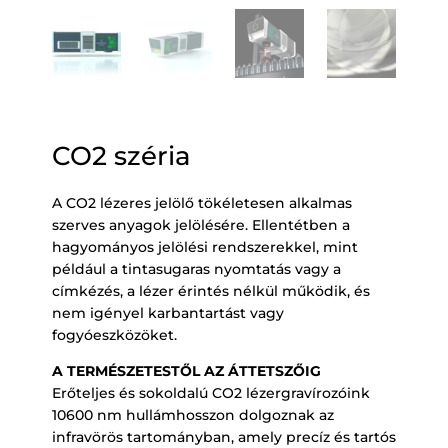
CO2 széria
A CO2 lézeres jelölő tökéletesen alkalmas
szerves anyagok jelölésére. Ellentétben a
hagyományos jelölési rendszerekkel, mint
például a tintasugaras nyomtatás vagy a
címkézés, a lézer érintés nélkül működik, és
nem igényel karbantartást vagy
fogyóeszközöket.
A TERMÉSZETESTŐL AZ ÁTTETSZŐIG
Erőteljes és sokoldalú CO2 lézergravírozóink
10600 nm hullámhosszon dolgoznak az
infravörös tartományban, amely precíz és tartós