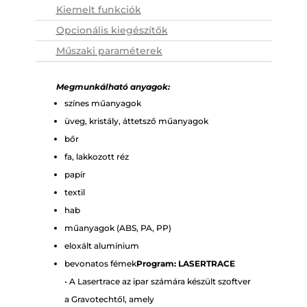
Kiemelt funkciók
Opcionális kiegészítők
Műszaki paraméterek
Megmunkálható anyagok:
színes műanyagok
üveg, kristály, áttetsző műanyagok
bőr
fa, lakkozott réz
papír
textil
hab
műanyagok (ABS, PA, PP)
eloxált alumínium
bevonatos fémek
Program: LASERTRACE
• A Lasertrace az ipar számára készült szoftver
a Gravotechtől, amely