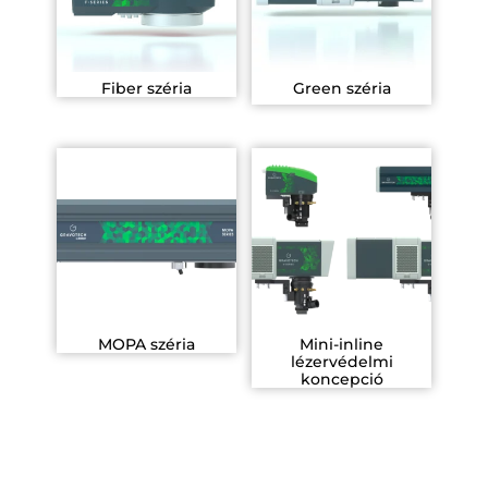
Fiber széria
Green széria
MOPA széria
Mini-inline
lézervédelmi
koncepció