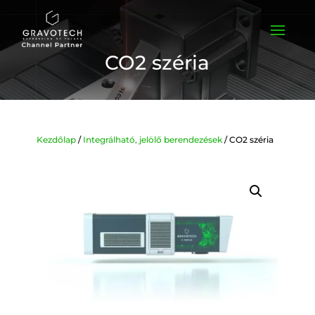
CO2 széria
Kezdőlap
/
Integrálható, jelölő berendezések
/ CO2 széria