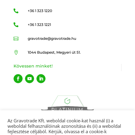

+36 1 323 1220

+36 1 323 1221

gravotrade@gravotrade.hu

1044 Budapest, Megyeri út 51.
Kövessen minket!
Az Gravotrade Kft. weboldal cookie-kat használ (i) a
weboldal felhasználóinak azonosítása és (ii) a weboldal
fejlesztése céljából. Kérjük, olvassa el a cookie-k