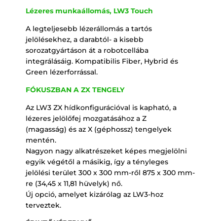
Lézeres munkaállomás, LW3 Touch
A legteljesebb lézerállomás a tartós
jelölésekhez, a darabtól- a kisebb
sorozatgyártáson át a robotcellába
integrálásáig. Kompatibilis Fiber, Hybrid és
Green lézerforrással.
FÓKUSZBAN A ZX TENGELY
Az LW3 ZX hídkonfigurációval is kapható, a
lézeres jelölőfej mozgatásához a Z
(magasság) és az X (géphossz) tengelyek
mentén.
Nagyon nagy alkatrészeket képes megjelölni
egyik végétől a másikig, így a tényleges
jelölési terület 300 x 300 mm-ről 875 x 300 mm-
re (34,45 x 11,81 hüvelyk) nő.
Új opció, amelyet kizárólag az LW3-hoz
terveztek.