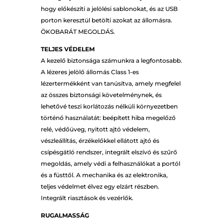
hogy előkészíti a jelölési sablonokat, és az USB
porton keresztül betölti azokat az állomásra.
ÖKOBARÁT MEGOLDÁS.
TELJES VÉDELEM
A kezelő biztonsága számunkra a legfontosabb.
A lézeres jelölő állomás Class 1-es
lézertermékként van tanúsítva, amely megfelel
az összes biztonsági követelménynek, és
lehetővé teszi korlátozás nélküli környezetben
történő használatát: beépített hiba megelőző
relé, védőüveg, nyitott ajtó védelem,
vészleállítás, érzékelőkkel ellátott ajtó és
csípésgátló rendszer, integrált elszívó és szűrő
megoldás, amely védi a felhasználókat a portól
és a füsttől. A mechanika és az elektronika,
teljes védelmet élvez egy elzárt részben.
Integrált riasztások és vezérlők.
RUGALMASSÁG