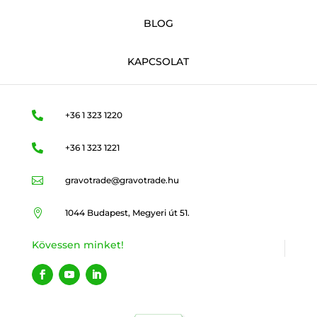
BLOG
KAPCSOLAT

+36 1 323 1220

+36 1 323 1221

gravotrade@gravotrade.hu

1044 Budapest, Megyeri út 51.
Kövessen minket!