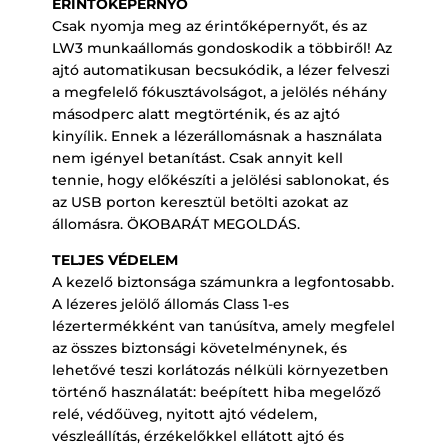
ÉRINTŐKÉPERNYŐ
Csak nyomja meg az érintőképernyőt, és az
LW3 munkaállomás gondoskodik a többiről! Az
ajtó automatikusan becsukódik, a lézer felveszi
a megfelelő fókusztávolságot, a jelölés néhány
másodperc alatt megtörténik, és az ajtó
kinyílik. Ennek a lézerállomásnak a használata
nem igényel betanítást. Csak annyit kell
tennie, hogy előkészíti a jelölési sablonokat, és
az USB porton keresztül betölti azokat az
állomásra. ÖKOBARÁT MEGOLDÁS.
TELJES VÉDELEM
A kezelő biztonsága számunkra a legfontosabb.
A lézeres jelölő állomás Class 1-es
lézertermékként van tanúsítva, amely megfelel
az összes biztonsági követelménynek, és
lehetővé teszi korlátozás nélküli környezetben
történő használatát: beépített hiba megelőző
relé, védőüveg, nyitott ajtó védelem,
vészleállítás, érzékelőkkel ellátott ajtó és