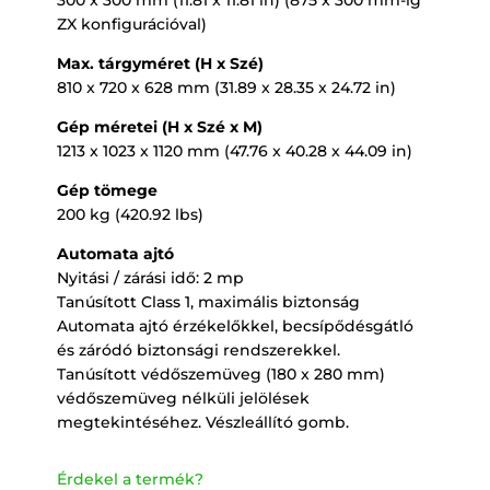
ZX konfigurációval)
Max. tárgyméret (H x Szé)
810 x 720 x 628 mm (31.89 x 28.35 x 24.72 in)
Gép méretei (H x Szé x M)
1213 x 1023 x 1120 mm (47.76 x 40.28 x 44.09 in)
Gép tömege
200 kg (420.92 lbs)
Automata ajtó
Nyitási / zárási idő: 2 mp
Tanúsított Class 1, maximális biztonság
Automata ajtó érzékelőkkel, becsípődésgátló
és záródó biztonsági rendszerekkel.
Tanúsított védőszemüveg (180 x 280 mm)
védőszemüveg nélküli jelölések
megtekintéséhez. Vészleállító gomb.
Érdekel a termék?