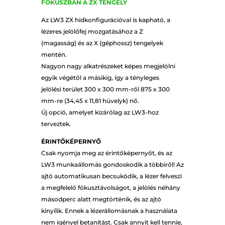
FÓKUSZBAN A ZX TENGELY
Az LW3 ZX hídkonfigurációval is kapható, a
lézeres jelölőfej mozgatásához a Z
(magasság) és az X (géphossz) tengelyek
mentén.
Nagyon nagy alkatrészeket képes megjelölni
egyik végétől a másikig, így a tényleges
jelölési terület 300 x 300 mm-ről 875 x 300
mm-re (34,45 x 11,81 hüvelyk) nő.
Új opció, amelyet kizárólag az LW3-hoz
terveztek.
ÉRINTŐKÉPERNYŐ
Csak nyomja meg az érintőképernyőt, és az
LW3 munkaállomás gondoskodik a többiről! Az
ajtó automatikusan becsukódik, a lézer felveszi
a megfelelő fókusztávolságot, a jelölés néhány
másodperc alatt megtörténik, és az ajtó
kinyílik. Ennek a lézerállomásnak a használata
nem igényel betanítást. Csak annyit kell tennie,