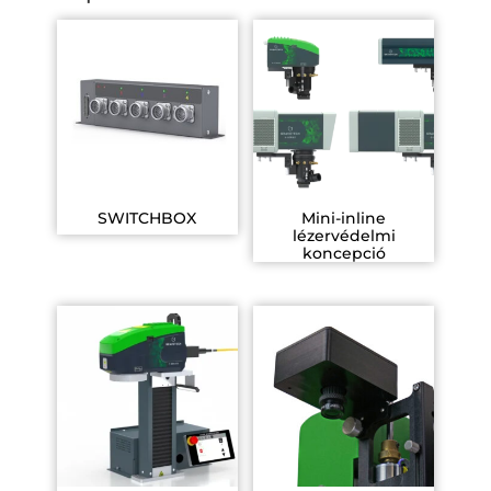
SWITCHBOX
Mini-inline
lézervédelmi
koncepció