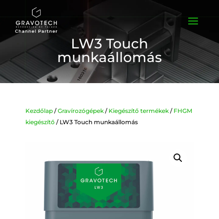
LW3 Touch
munkaállomás
Kezdőlap
/
Gravírozógépek
/
Kiegészítő termékek
/
FHGM
kiegészítő
/ LW3 Touch munkaállomás