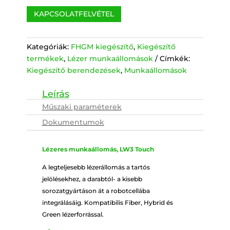
KAPCSOLATFELVÉTEL
Kategóriák:
FHGM kiegészítő
,
Kiegészítő
termékek
,
Lézer munkaállomások
Címkék:
Kiegészítő berendezések
,
Munkaállomások
Műszaki paraméterek
Dokumentumok
Lézeres munkaállomás, LW3 Touch
A legteljesebb lézerállomás a tartós
jelölésekhez, a darabtól- a kisebb
sorozatgyártáson át a robotcellába
integrálásáig. Kompatibilis Fiber, Hybrid és
Green lézerforrással.