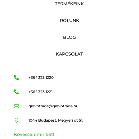
TERMÉKEINK
RÓLUNK
BLOG
KAPCSOLAT

+36 1 323 1220

+36 1 323 1221

gravotrade@gravotrade.hu

1044 Budapest, Megyeri út 51.
Kövessen minket!