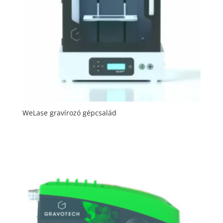
WeLase gravírozó gépcsalád