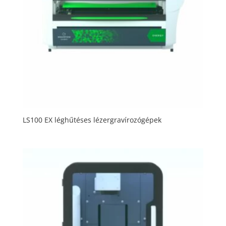
LS100 EX léghűtéses lézergravírozógépek