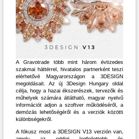
A Gravotrade több mint három évtizedes
szakmai háttérrel, hivatalos partnerként teszi
elérhetővé Magyarországon a 3DESIGN
megoldásait. Az új 3Design Hungary oldal
célja, hogy a hazai ékszerészek, tervezők és
műhelyek számára átlátható, magyar nyelvű
információt adjon a szoftver működéséről, a
demózás lehetőségéről és a verziók közötti
különbségekről.
A fókusz most a 3DESIGN V13 verzión van,
amely az eddigi legfejlettebb és