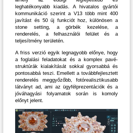
leghatékonyabb kiadás. A hivatalos gyártói
kommunikáció szerint a V13 több mint 400
javítást és 50 új funkciót hoz, különösen a
stone setting, a görbék kezelése, a
renderelés, a felhasználói felület és a
teljesítmény területén.
A friss verzió egyik legnagyobb előnye, hogy
a foglalási feladatokat és a komplex pavé-
struktúrák kialakítását sokkal gyorsabbá és
pontosabbá teszi. Emellett a továbbfejlesztett
renderelés meggyőzőbb, fotórealisztikusabb
látványt ad, ami az ügyfélprezentációk és a
jóváhagyási folyamatok során is komoly
előnyt jelent.