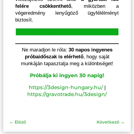
felére csökkenthető
, miközben a
végeredmény lenyűgöző ügyfélélményt
biztosít.
Ismerje meg a 3DESIGN V13-mat
Ne maradjon le róla:
30 napos ingyenes
próbaidőszak is elérhető
, hogy saját
munkáján tapasztalja meg a különbséget!
Próbálja ki ingyen 30 napig!
https://3design-hungary.hu/
|
https://gravotrade.hu/3design/
←
Elöző
Következő
→