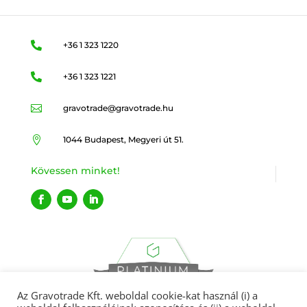

+36 1 323 1220

+36 1 323 1221

gravotrade@gravotrade.hu

1044 Budapest, Megyeri út 51.
Kövessen minket!
Az Gravotrade Kft. weboldal cookie-kat használ (i) a