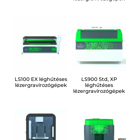
LS100 EX léghűtéses
LS900 Std, XP
lézergravírozógépek
léghűtéses
lézergravírozógépek