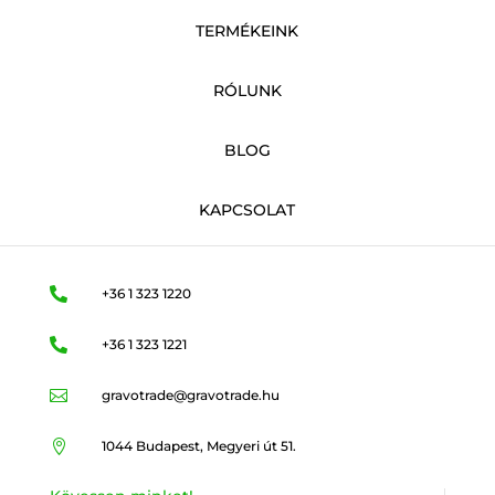
TERMÉKEINK
RÓLUNK
BLOG
KAPCSOLAT

+36 1 323 1220

+36 1 323 1221

gravotrade@gravotrade.hu

1044 Budapest, Megyeri út 51.