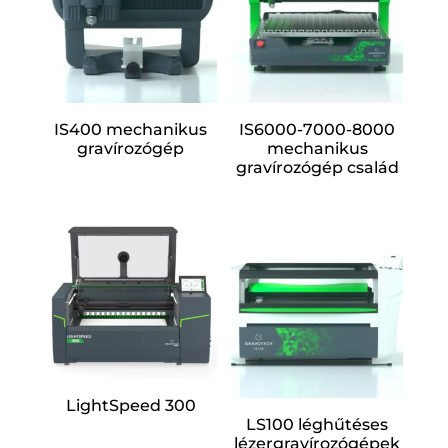
IS400 mechanikus
IS6000-7000-8000
gravírozógép
mechanikus
gravírozógép család
LightSpeed 300
LS100 léghűtéses
lézergravírozógépek