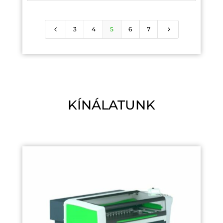
4
5
3
4
5
6
7
KÍNÁLATUNK