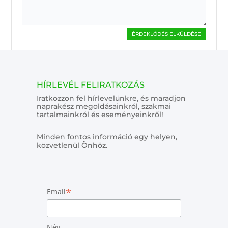
ÉRDEKLŐDÉS ELKÜLDÉSE
HÍRLEVÉL FELIRATKOZÁS
Iratkozzon fel hírlevelünkre, és maradjon
naprakész megoldásainkról, szakmai
tartalmainkról és eseményeinkről!
Minden fontos információ egy helyen,
közvetlenül Önhöz.
*
Email
Név