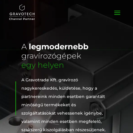
A
legmodernebb
gravírozógépek
egy helyen
A Gravotrade Kft. gravírozó
nagykereskedés, küldetése, hogy a
partnereink minden esetben garantált
minőségű termékeket és
szolgáltatásokat vehessenek igénybe,
valamint minden esetben megfelelő,
szakszerű kiszolgálásban részesüljenek.