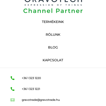
TERMÉKEINK
RÓLUNK
BLOG
KAPCSOLAT

+36 1 323 1220

+36 1 323 1221

gravotrade@gravotrade.hu