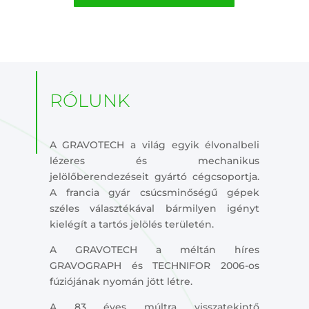
RÓLUNK
A GRAVOTECH a világ egyik élvonalbeli
lézeres és mechanikus
jelölőberendezéseit gyártó cégcsoportja.
A francia gyár csúcsminőségű gépek
széles választékával bármilyen igényt
kielégít a tartós jelölés területén.
A GRAVOTECH a méltán híres
GRAVOGRAPH és TECHNIFOR 2006-os
fúziójának nyomán jött létre.
A 83 éves múltra visszatekintő