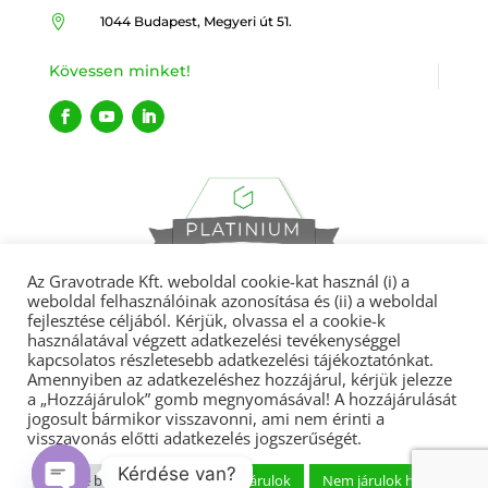

1044 Budapest, Megyeri út 51.
Kövessen minket!
Az Gravotrade Kft. weboldal cookie-kat használ (i) a
weboldal felhasználóinak azonosítása és (ii) a weboldal
fejlesztése céljából. Kérjük, olvassa el a cookie-k
használatával végzett adatkezelési tevékenységgel
kapcsolatos részletesebb adatkezelési tájékoztatónkat.
Gravotrade 2022 © Minden jog fenntartva.
Amennyiben az adatkezeléshez hozzájárul, kérjük jelezze
a „Hozzájárulok” gomb megnyomásával! A hozzájárulását
jogosult bármikor visszavonni, ami nem érinti a
visszavonás előtti adatkezelés jogszerűségét.
Adatvédelmi tájékoztató
|
ÁSZF
|
Garanciális feltételek
|
Végfelhasználói licencszerződés
|
Cégcsoport
Kérdése van?
Cookie beállítások
Hozzájárulok
Nem járulok hozzá