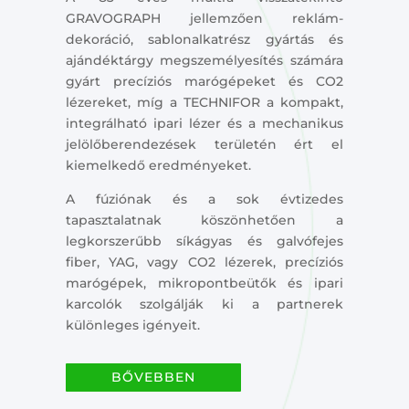
GRAVOGRAPH jellemzően reklám-
dekoráció, sablonalkatrész gyártás és
ajándéktárgy megszemélyesítés számára
gyárt precíziós marógépeket és CO2
lézereket, míg a TECHNIFOR a kompakt,
integrálható ipari lézer és a mechanikus
jelölőberendezések területén ért el
kiemelkedő eredményeket.
A fúziónak és a sok évtizedes
tapasztalatnak köszönhetően a
legkorszerűbb síkágyas és galvófejes
fiber, YAG, vagy CO2 lézerek, precíziós
marógépek, mikropontbeütők és ipari
karcolók szolgálják ki a partnerek
különleges igényeit.
BŐVEBBEN