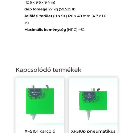
(12.6 x 9.6 x 9.4 in)
Gép tömege
27 kg (59.525 lb)
Jelölési terület (H x Sz)
120 x 40 mm (4.7 x 1.6
in)
Maximális keménység
(HRC) <62
Kapcsolódó termékek
XF510r karcoló
XF510p pneumatikus