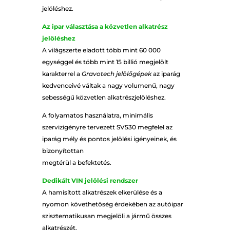
jelöléshez.
Az ipar választása a közvetlen
alkatrész
jelöléshez
A világszerte eladott több mint 60 000
egységgel és több mint 15 billió megjelölt
karakterrel a
Gravotech jelölőgépek
az iparág
kedvenceivé váltak a nagy volumenű, nagy
sebességű közvetlen alkatrészjelöléshez.
A folyamatos használatra, minimális
szervizigényre tervezett SV530 megfelel az
iparág mély és pontos jelölési igényeinek, és
bizonyítottan
megtérül a befektetés.
Dedikált VIN jelölési rendszer
A hamisított alkatrészek elkerülése és a
nyomon követhetőség érdekében az autóipar
szisztematikusan megjelöli a jármű összes
alkatrészét.