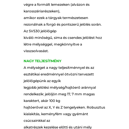
végre a formált lemezeken (alvázon és
karosszériarészeken),
amikor ezek a tárgyak természetesen
rezonálnak a forgó és pontszerű jelölés során.
Az SV530 jelölőgép
kiváló minőségű, sima és csendes jelölést hoz
létre mélységgel, megkönnyítve a
visszaolvasást.
NAGY TELJESÍTMÉNY
A mélységet a nagy teljesítménnyel és az
esztétikai eredménnyel ötvözni tervezett
jelölőgépünk az egyik
legjobb jelölési mélység/hajtóerő aránnyal
rendelkezik: jelöljön meg 17, 7 mm magas
karaktert, akár 100 kg
hajtóerővel az X, Y és Z tengelyeken. Robusztus
kialakítás, keményfém vagy gyémánt
csúcsainkkal az
alkatrészek kezelése előtti és utáni mély