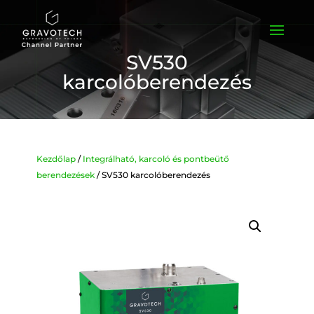
SV530
karcolóberendezés
Kezdőlap
/
Integrálható, karcoló és pontbeütő
berendezések
/ SV530 karcolóberendezés