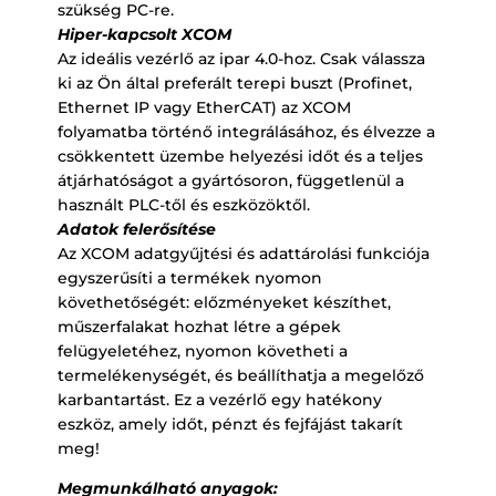
szükség PC-re.
Hiper-kapcsolt XCOM
Az ideális vezérlő az ipar 4.0-hoz. Csak válassza
ki az Ön által preferált terepi buszt (Profinet,
Ethernet IP vagy EtherCAT) az XCOM
folyamatba történő integrálásához, és élvezze a
csökkentett üzembe helyezési időt és a teljes
átjárhatóságot a gyártósoron, függetlenül a
használt PLC-től és eszközöktől.
Adatok felerősítése
Az XCOM adatgyűjtési és adattárolási funkciója
egyszerűsíti a termékek nyomon
követhetőségét: előzményeket készíthet,
műszerfalakat hozhat létre a gépek
felügyeletéhez, nyomon követheti a
termelékenységét, és beállíthatja a megelőző
karbantartást. Ez a vezérlő egy hatékony
eszköz, amely időt, pénzt és fejfájást takarít
meg!
Megmunkálható anyagok: