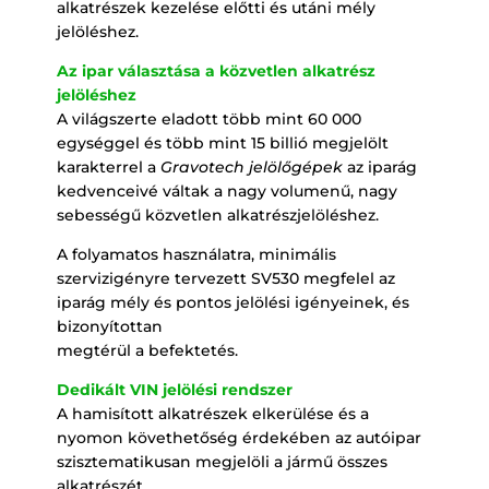
alkatrészek kezelése előtti és utáni mély
jelöléshez.
Az ipar választása a közvetlen
alkatrész
jelöléshez
A világszerte eladott több mint 60 000
egységgel és több mint 15 billió megjelölt
karakterrel a
Gravotech jelölőgépek
az iparág
kedvenceivé váltak a nagy volumenű, nagy
sebességű közvetlen alkatrészjelöléshez.
A folyamatos használatra, minimális
szervizigényre tervezett SV530 megfelel az
iparág mély és pontos jelölési igényeinek, és
bizonyítottan
megtérül a befektetés.
Dedikált VIN jelölési rendszer
A hamisított alkatrészek elkerülése és a
nyomon követhetőség érdekében az autóipar
szisztematikusan megjelöli a jármű összes
alkatrészét.