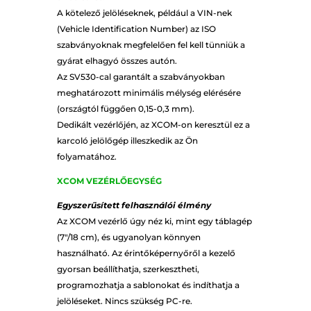
A kötelező jelöléseknek, például a VIN-nek
(Vehicle Identification Number) az ISO
szabványoknak megfelelően fel kell tünniük a
gyárat elhagyó összes autón.
Az SV530-cal garantált a szabványokban
meghatározott minimális mélység elérésére
(országtól függően 0,15-0,3 mm).
Dedikált vezérlőjén, az XCOM-on keresztül ez a
karcoló jelölőgép illeszkedik az Ön
folyamatához.
XCOM VEZÉRLŐEGYSÉG
Egyszerűsített felhasználói élmény
Az XCOM vezérlő úgy néz ki, mint egy táblagép
(7"/18 cm), és ugyanolyan könnyen
használható. Az érintőképernyőről a kezelő
gyorsan beállíthatja, szerkesztheti,
programozhatja a sablonokat és indíthatja a
jelöléseket. Nincs szükség PC-re.