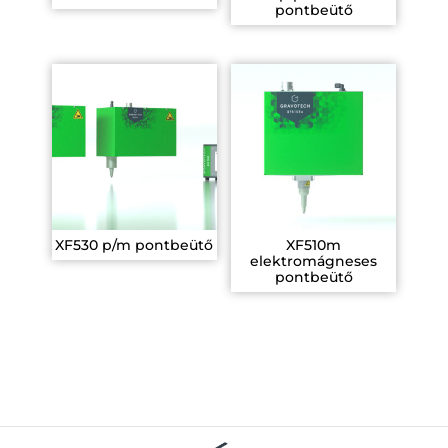
pontbeütő
XF530 p/m pontbeütő
XF510m
elektromágneses
pontbeütő