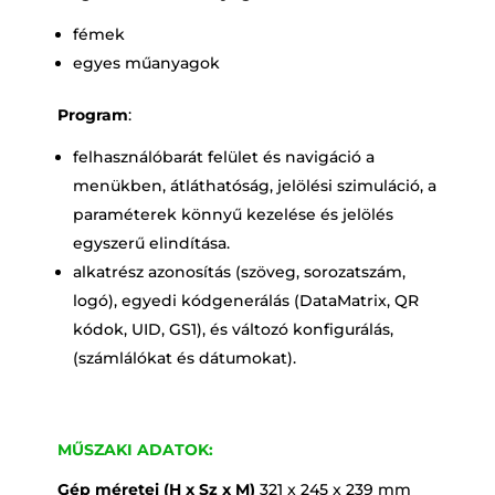
fémek
egyes műanyagok
Program
:
felhasználóbarát felület és navigáció a
menükben, átláthatóság, jelölési szimuláció, a
paraméterek könnyű kezelése és jelölés
egyszerű elindítása.
alkatrész azonosítás (szöveg, sorozatszám,
logó), egyedi kódgenerálás (DataMatrix, QR
kódok, UID, GS1), és változó konfigurálás,
(számlálókat és dátumokat).
MŰSZAKI ADATOK:
Gép méretei (H x Sz x M)
321 x 245 x 239 mm