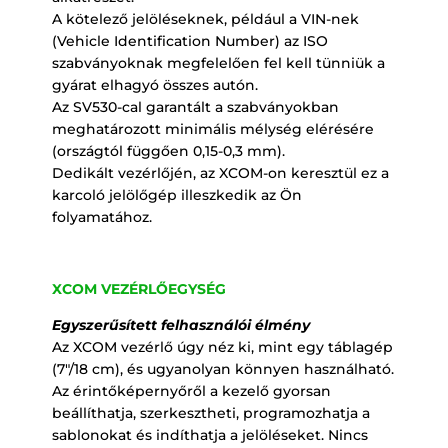
A kötelező jelöléseknek, például a VIN-nek
(Vehicle Identification Number) az ISO
szabványoknak megfelelően fel kell tünniük a
gyárat elhagyó összes autón.
Az SV530-cal garantált a szabványokban
meghatározott minimális mélység elérésére
(országtól függően 0,15-0,3 mm).
Dedikált vezérlőjén, az XCOM-on keresztül ez a
karcoló jelölőgép illeszkedik az Ön
folyamatához.
XCOM VEZÉRLŐEGYSÉG
Egyszerűsített felhasználói élmény
Az XCOM vezérlő úgy néz ki, mint egy táblagép
(7″/18 cm), és ugyanolyan könnyen használható.
Az érintőképernyőről a kezelő gyorsan
beállíthatja, szerkesztheti, programozhatja a
sablonokat és indíthatja a jelöléseket. Nincs