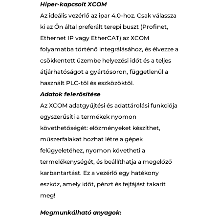
Hiper-kapcsolt XCOM
Az ideális vezérlő az ipar 4.0-hoz. Csak válassza
ki az Ön által preferált terepi buszt (Profinet,
Ethernet IP vagy EtherCAT) az XCOM
folyamatba történő integrálásához, és élvezze a
csökkentett üzembe helyezési időt és a teljes
átjárhatóságot a gyártósoron, függetlenül a
használt PLC-től és eszközöktől.
Adatok felerősítése
Az XCOM adatgyűjtési és adattárolási funkciója
egyszerűsíti a termékek nyomon
követhetőségét: előzményeket készíthet,
műszerfalakat hozhat létre a gépek
felügyeletéhez, nyomon követheti a
termelékenységét, és beállíthatja a megelőző
karbantartást. Ez a vezérlő egy hatékony
eszköz, amely időt, pénzt és fejfájást takarít
meg!
Megmunkálható anyagok: