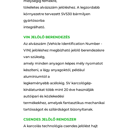
mélységig fémekre,
tökéletes alvázszám jelöléshez. A legzordabb
környezetre tervezett SV530 bármilyen
gyártósorba
integrálható.
VIN JELÖLŐ BERENDEZÉS
Az alvázszám (Vehicle Identification Number -
VIN) jelöléshez megbízható jelölő berendezésre
van szükség,
amely minden anyagon képes mély nyomatot
készíteni, a lágy anyagoktól, például
alumíniumtól a
legkeményebb acélokig. SV karcológép-
kínálatunkat több mint 20 éve használják
autóipari és közlekedési
termékekhez, amelyek fantasztikus mechanikai
tartósságot és szilárdságot bizonyítanak.
CSENDES JELÖLŐ RENDSZER
A karcolás technológia csendes jelölést hajt