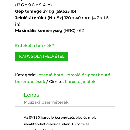
(12.6 x 9.6 x 9.4 in)
Gép tömege
27 kg (59.525 lb)
Jelölési terület (H x Sz)
120 x 40 mm (4.7 x 1.6
in)
Maximális keménység
(HRC) <62
Érdekel a termék?
KAPCSOLATFELVÉTEL
Kategória:
Integrálható, karcoló és pontbeütő
berendezések
Címke:
Karcoló jelölők
Műszaki paraméterek
Az SV530 karcoló berendezés éles és mély
karaktereket gravíroz, akár 0,3 mm-es