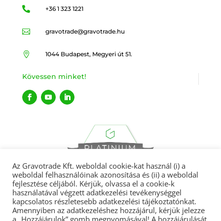

+36 1 323 1221

gravotrade@gravotrade.hu

1044 Budapest, Megyeri út 51.
Kövessen minket!
Az Gravotrade Kft. weboldal cookie-kat használ (i) a
weboldal felhasználóinak azonosítása és (ii) a weboldal
fejlesztése céljából. Kérjük, olvassa el a cookie-k
használatával végzett adatkezelési tevékenységgel
kapcsolatos részletesebb adatkezelési tájékoztatónkat.
Amennyiben az adatkezeléshez hozzájárul, kérjük jelezze
Gravotrade 2022 © Minden jog fenntartva.
a „Hozzájárulok” gomb megnyomásával! A hozzájárulását