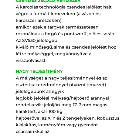
CSENDES JELÖLŐ RENDSZER
A karcolás technológia csendes jelölést hajt
végre a formált lemezeken (alvázon és
karosszériarészeken),
amikor ezek a tárgyak természetesen
rezonálnak a forgó és pontszerű jelölés során.
Az SV530 jelölőgép
kiváló minőségű, sima és csendes jelölést hoz
létre mélységgel, megkönnyítve a
visszaolvasást.
NAGY TELJESÍTMÉNY
A mélységet a nagy teljesítménnyel és az
esztétikai eredménnyel ötvözni tervezett
jelölőgépünk az egyik
legjobb jelölési mélység/hajtóerő aránnyal
rendelkezik: jelöljön meg 17, 7 mm magas
karaktert, akár 100 kg
hajtóerővel az X, Y és Z tengelyeken. Robusztus
kialakítás, keményfém vagy gyémánt
csúcsainkkal az