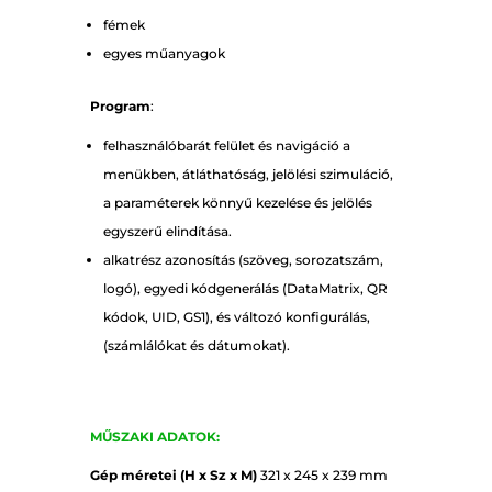
fémek
egyes műanyagok
Program
:
felhasználóbarát felület és navigáció a
menükben, átláthatóság, jelölési szimuláció,
a paraméterek könnyű kezelése és jelölés
egyszerű elindítása.
alkatrész azonosítás (szöveg, sorozatszám,
logó), egyedi kódgenerálás (DataMatrix, QR
kódok, UID, GS1), és változó konfigurálás,
(számlálókat és dátumokat).
MŰSZAKI ADATOK:
Gép méretei (H x Sz x M)
321 x 245 x 239 mm