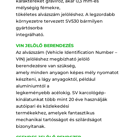
karaktereket gravíroz, akár 0,3 mm-es
mélységig fémekre,
tökéletes alvázszám jelöléshez. A legzordabb
környezetre tervezett SV530 bármilyen
gyártósorba
integrálható.
VIN JELÖLŐ BERENDEZÉS
Az alvázszám (Vehicle Identification Number –
VIN) jelöléshez megbízható jelölő
berendezésre van szükség,
amely minden anyagon képes mély nyomatot
készíteni, a lágy anyagoktól, például
alumíniumtól a
legkeményebb acélokig. SV karcológép-
kínálatunkat több mint 20 éve használják
autóipari és közlekedési
termékekhez, amelyek fantasztikus
mechanikai tartósságot és szilárdságot
bizonyítanak.