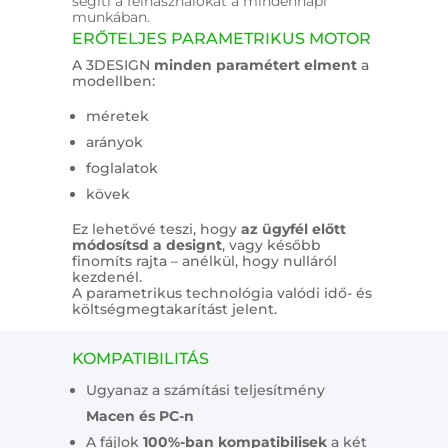
segíti a felhasználókat a mindennapi
munkában.
ERŐTELJES PARAMETRIKUS MOTOR
A 3DESIGN
minden paramétert elment
a
modellben:
méretek
arányok
foglalatok
kövek
Ez lehetővé teszi, hogy
az ügyfél előtt
módosítsd a designt
, vagy később
finomíts rajta – anélkül, hogy nulláról
kezdenél.
A parametrikus technológia valódi idő- és
költségmegtakarítást jelent.
KOMPATIBILITÁS
Ugyanaz a számítási teljesítmény
Macen és PC-n
A fájlok
100%-ban kompatibilisek
a két