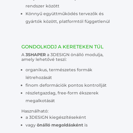
rendszer között
Könnyű együttműködés tervezők és
gyártók között, platformtól függetlenül
GONDOLKODJ A KERETEKEN TÚL
A
3SHAPER
a 3DESIGN önálló modulja,
amely lehetővé teszi:
organikus, természetes formák
létrehozását
finom deformációk pontos kontrollját
részletgazdag, free-form ékszerek
megalkotását
Használható:
a 3DESIGN kiegészítéseként
vagy
önálló megoldásként
is