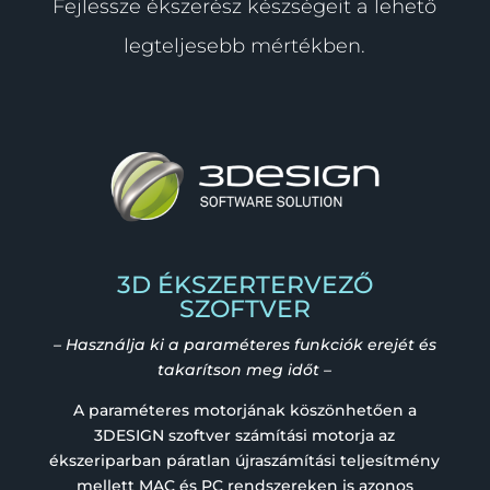
Fejlessze ékszerész készségeit a lehető
legteljesebb mértékben.
3D ÉKSZERTERVEZŐ
SZOFTVER
– Használja ki a paraméteres funkciók erejét és
takarítson meg időt –
A paraméteres motorjának köszönhetően a
3DESIGN szoftver számítási motorja az
ékszeriparban páratlan újraszámítási teljesítmény
mellett MAC és PC rendszereken is azonos