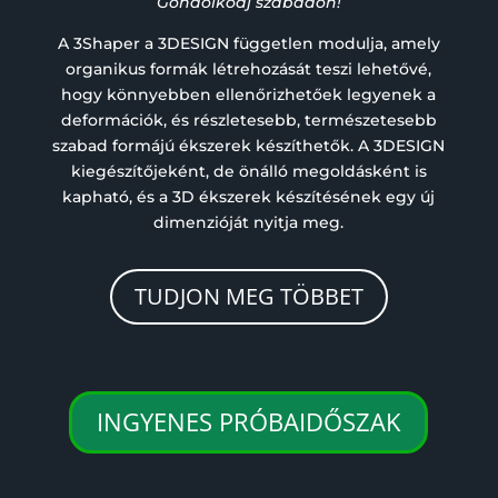
Gondolkodj szabadon!
A 3Shaper a 3DESIGN független modulja, amely
organikus formák létrehozását teszi lehetővé,
hogy könnyebben ellenőrizhetőek legyenek a
deformációk, és részletesebb, természetesebb
szabad formájú ékszerek készíthetők. A 3DESIGN
kiegészítőjeként, de önálló megoldásként is
kapható, és a 3D ékszerek készítésének egy új
dimenzióját nyitja meg.
TUDJON MEG TÖBBET
INGYENES PRÓBAIDŐSZAK