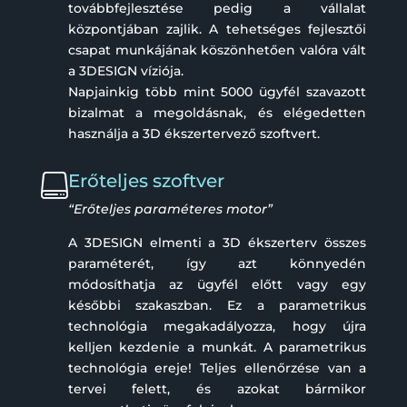
továbbfejlesztése pedig a vállalat
központjában zajlik. A tehetséges fejlesztői
csapat munkájának köszönhetően valóra vált
a 3DESIGN víziója.
Napjainkig több mint 5000 ügyfél szavazott
bizalmat a megoldásnak, és elégedetten
használja a 3D ékszertervező szoftvert.
Erőteljes szoftver

“Erőteljes paraméteres motor”
A 3DESIGN elmenti a 3D ékszerterv összes
paraméterét, így azt könnyedén
módosíthatja az ügyfél előtt vagy egy
későbbi szakaszban. Ez a parametrikus
technológia megakadályozza, hogy újra
kelljen kezdenie a munkát. A parametrikus
technológia ereje! Teljes ellenőrzése van a
tervei felett, és azokat bármikor