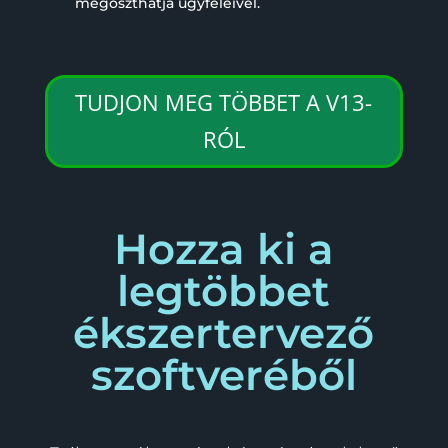
megoszthatja ügyfeleivel.
TUDJON MEG TÖBBET A V13-
RÓL
Hozza ki a
legtöbbet
ékszertervező
szoftveréből