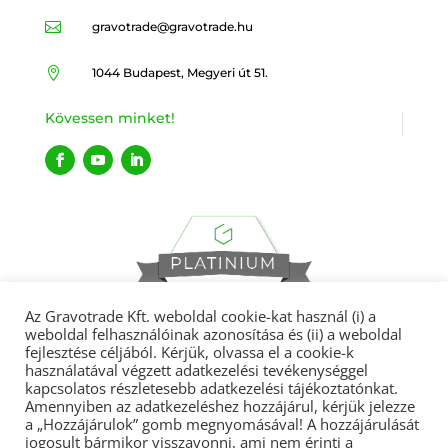

gravotrade@gravotrade.hu

1044 Budapest, Megyeri út 51.
Kövessen minket!
Az Gravotrade Kft. weboldal cookie-kat használ (i) a
weboldal felhasználóinak azonosítása és (ii) a weboldal
fejlesztése céljából. Kérjük, olvassa el a cookie-k
használatával végzett adatkezelési tevékenységgel
kapcsolatos részletesebb adatkezelési tájékoztatónkat.
Gravotrade 2022 © Minden jog fenntartva.
Amennyiben az adatkezeléshez hozzájárul, kérjük jelezze
a „Hozzájárulok” gomb megnyomásával! A hozzájárulását
jogosult bármikor visszavonni, ami nem érinti a