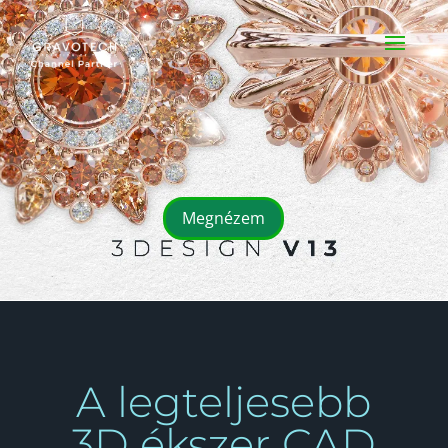
Megnézem
A legteljesebb
3D ékszer CAD