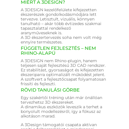
MIÉRT A 3DESIGN?
A 3DESIGN kezelőfelülete kifejezetten
ékszerészek gondolkodásmódjára lett
tervezve. Letisztult, vizuális, könnyen
tanulható – akár több évtizedes szakmai
tapasztalattal rendelkező
aranyműveseknek is.
A 3D ékszertervezés soha nem volt még
ennyire természetes.
FÜGGETLEN FEJLESZTÉS – NEM
RHINO-ALAPÚ
A 3DESIGN nem Rhino-plugin, hanem
teljesen saját fejlesztésű 3D CAD rendszer.
Ez stabilitást, gyorsaságot és kifejezetten
ékszeriparra optimalizált működést jelent.
A szoftvert a fejlesztőcsapat folyamatosan
frissíti és fejleszti.
RÖVID TANULÁSI GÖRBE
Egy szakértői tréning után már önállóan
tervezhetsz 3D ékszereket.
A dinamikus eszközök leveszik a terhet a
bonyolult modellezésről, így a fókusz az
alkotáson marad.
A 3Design támogatói csapata aktívan