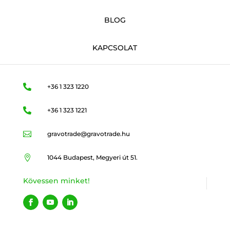
BLOG
KAPCSOLAT

+36 1 323 1220

+36 1 323 1221

gravotrade@gravotrade.hu

1044 Budapest, Megyeri út 51.
Kövessen minket!