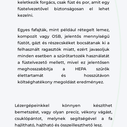
keletkezik forgács, csak füst és por, amit egy
füstelvezetővel biztonságosan el lehet
kezelni.
Egyes fafajták, mint például rétegelt lemez,
kompozit vagy OSB, jelentős mennyiségű
füstöt, gázt és részecskéket bocsátanak ki a
felhasznált ragasztók miatt, ezért javasoljuk
minden esetben a szűrőtartozék használatát
a füstelvezető mellett, mivel ez jelentősen
meghosszabbítja a HEPA szűrők
élettartamát és hosszútávon
költséghatékony megoldást eredményez.
Lézergépeinkkel könnyen készíthet
bemetszést, vagy olyan precíz, vékony vágást,
csuklópántot, melynek segítségével a fa
hajlítható, hajtható és összeilleszthető lesz.