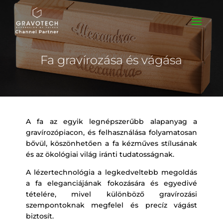
Fa gravírozása és vágása
A fa az egyik legnépszerűbb alapanyag a
gravírozópiacon, és felhasználása folyamatosan
bővül, köszönhetően a fa kézműves stílusának
és az ökológiai világ iránti tudatosságnak.
A lézertechnológia a legkedveltebb megoldás
a fa eleganciájának fokozására és egyedivé
tételére, mivel különböző gravírozási
szempontoknak megfelel és precíz vágást
biztosít.