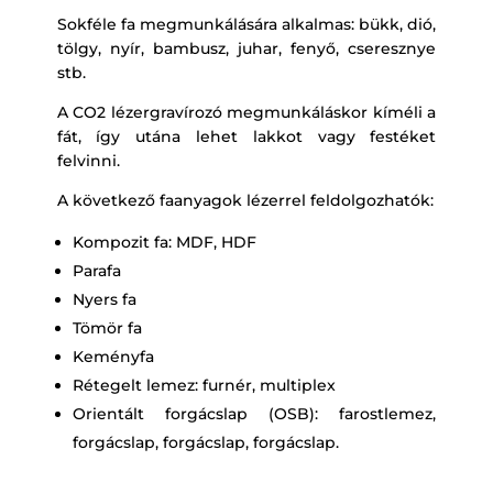
Sokféle fa megmunkálására alkalmas: bükk, dió,
tölgy, nyír, bambusz, juhar, fenyő, cseresznye
stb.
A CO2 lézergravírozó megmunkáláskor kíméli a
fát, így utána lehet lakkot vagy festéket
felvinni.
A következő faanyagok lézerrel feldolgozhatók:
Kompozit fa: MDF, HDF
Parafa
Nyers fa
Tömör fa
Keményfa
Rétegelt lemez: furnér, multiplex
Orientált forgácslap (OSB): farostlemez,
forgácslap, forgácslap, forgácslap.