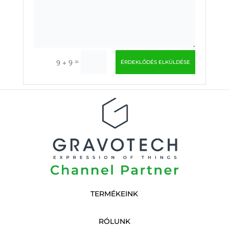
=
9 + 9
ÉRDEKLŐDÉS ELKÜLDÉSE
TERMÉKEINK
RÓLUNK