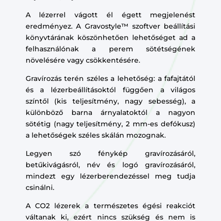
A lézerrel vágott él égett megjelenést
eredményez. A Gravostyle™ szoftver beállítási
könyvtárának köszönhetően lehetőséget ad a
felhasználónak a perem sötétségének
növelésére vagy csökkentésére.
Gravírozás terén széles a lehetőség: a fafajtától
és a lézerbeállításoktól függően a világos
színtől (kis teljesítmény, nagy sebesség), a
különböző barna árnyalatoktól a nagyon
sötétig (nagy teljesítmény, 2 mm-es defókusz)
a lehetőségek széles skálán mozognak.
Legyen szó fénykép gravírozásáról,
betűkivágásról, név és logó gravírozásáról,
mindezt egy lézerberendezéssel meg tudja
csinálni.
A CO2 lézerek a természetes égési reakciót
váltanak ki, ezért nincs szükség és nem is