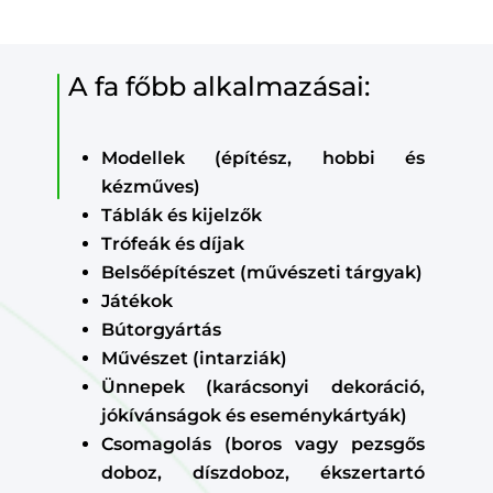
A fa főbb alkalmazásai:
Modellek (építész, hobbi és
kézműves)
Táblák és kijelzők
Trófeák és díjak
Belsőépítészet (művészeti tárgyak)
Játékok
Bútorgyártás
Művészet (intarziák)
Ünnepek (karácsonyi dekoráció,
jókívánságok és eseménykártyák)
Csomagolás (boros vagy pezsgős
doboz, díszdoboz, ékszertartó