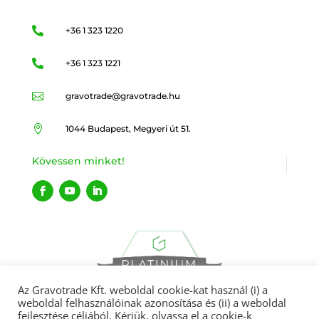

+36 1 323 1220

+36 1 323 1221

gravotrade@gravotrade.hu

1044 Budapest, Megyeri út 51.
Kövessen minket!
Az Gravotrade Kft. weboldal cookie-kat használ (i) a
weboldal felhasználóinak azonosítása és (ii) a weboldal
fejlesztése céljából. Kérjük, olvassa el a cookie-k