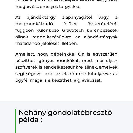
tartókra, pénztárcákra, képkeretekre, vagy akár
meglévő személyes tárgyakra.
Az ajándéktárgy alapanyagától vagy a
megmunkálandó felület összetételétől
függően különböző Gravotech berendezések
állnak rendelkezésünkre az ajándéktárgyak
maradandó jelölését illetően.
Amellett, hogy gépeinkkel Ön is egyszerűen
készíthet igényes munkákat, most már olyan
szoftverek is rendelkezésünkre állnak, amelyek
segítségével akár az eladótérbe kihelyezve az
ügyfél maga is elkészítheti a gravírozást.
Néhány gondolatébresztő
példa :