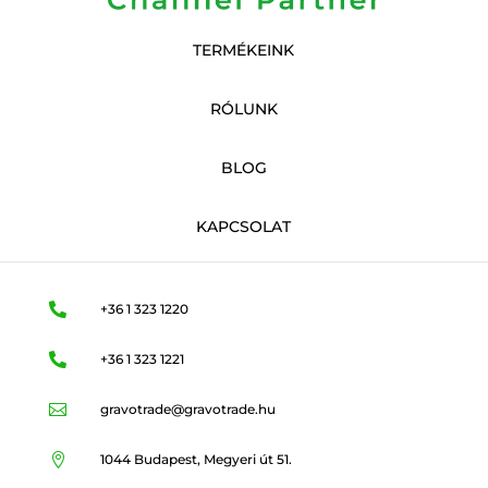
TERMÉKEINK
RÓLUNK
BLOG
KAPCSOLAT

+36 1 323 1220

+36 1 323 1221

gravotrade@gravotrade.hu

1044 Budapest, Megyeri út 51.