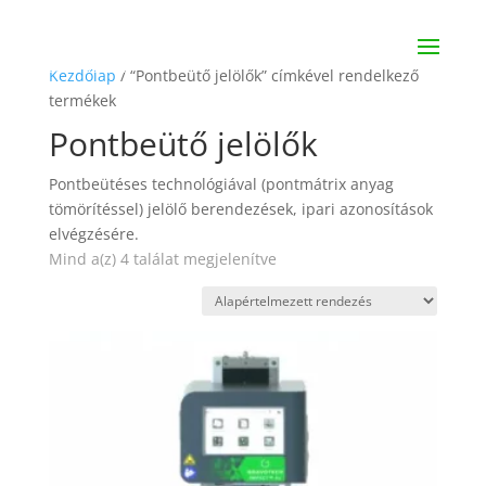
Kezdőlap
/ “Pontbeütő jelölők” címkével rendelkező
termékek
Pontbeütő jelölők
Pontbeütéses technológiával (pontmátrix anyag
tömörítéssel) jelölő berendezések, ipari azonosítások
elvégzésére.
Mind a(z) 4 találat megjelenítve